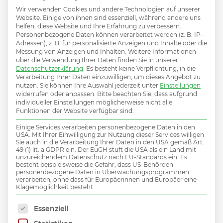
passender
Wir verwenden Cookies und andere Technologien auf unserer
Website. Einige von ihnen sind essenziell, während andere uns
helfen, diese Website und Ihre Erfahrung zu verbessern.
Job dabei?
Personenbezogene Daten können verarbeitet werden (z. B. IP-
Adressen), z. B. für personalisierte Anzeigen und Inhalte oder die
Messung von Anzeigen und Inhalten.
Weitere Informationen
über die Verwendung Ihrer Daten finden Sie in unserer
Datenschutzerklärung
.
Es besteht keine Verpflichtung, in die
Verarbeitung Ihrer Daten einzuwilligen, um dieses Angebot zu
nutzen.
Sie können Ihre Auswahl jederzeit unter
Einstellungen
Hier initiativ bewerben und damit Teil des MiV
widerrufen oder anpassen.
Bitte beachten Sie, dass aufgrund
individueller Einstellungen möglicherweise nicht alle
Talent Netzwerks werden.
Funktionen der Website verfügbar sind.
Einige Services verarbeiten personenbezogene Daten in den
USA. Mit Ihrer Einwilligung zur Nutzung dieser Services willigen
Sie auch in die Verarbeitung Ihrer Daten in den USA gemäß Art.
49 (1) lit. a GDPR ein. Der EuGH stuft die USA als ein Land mit
INITIATIVBEWERBUNG
unzureichendem Datenschutz nach EU-Standards ein. Es
besteht beispielsweise die Gefahr, dass US-Behörden
personenbezogene Daten in Überwachungsprogrammen
verarbeiten, ohne dass für Europäerinnen und Europäer eine
Klagemöglichkeit besteht.
Es folgt eine Liste der Service-Gruppen, für die 
Essenziell