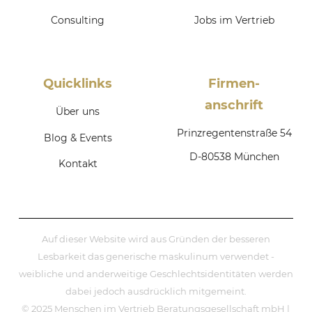
Consulting
Jobs im Vertrieb
Quicklinks
Firmen­
anschrift
Über uns
Prinzregentenstraße 54
Blog & Events
D-80538 München
Kontakt
Auf dieser Website wird aus Gründen der besseren
Lesbarkeit das generische maskulinum verwendet -
weibliche und anderweitige Geschlechtsidentitäten werden
dabei jedoch ausdrücklich mitgemeint.
© 2025 Menschen im Vertrieb Beratungsgesellschaft mbH |