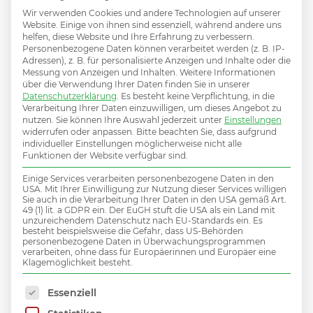
passender
Wir verwenden Cookies und andere Technologien auf unserer
Website. Einige von ihnen sind essenziell, während andere uns
helfen, diese Website und Ihre Erfahrung zu verbessern.
Job dabei?
Personenbezogene Daten können verarbeitet werden (z. B. IP-
Adressen), z. B. für personalisierte Anzeigen und Inhalte oder die
Messung von Anzeigen und Inhalten.
Weitere Informationen
über die Verwendung Ihrer Daten finden Sie in unserer
Datenschutzerklärung
.
Es besteht keine Verpflichtung, in die
Verarbeitung Ihrer Daten einzuwilligen, um dieses Angebot zu
nutzen.
Sie können Ihre Auswahl jederzeit unter
Einstellungen
Hier initiativ bewerben und damit Teil des MiV
widerrufen oder anpassen.
Bitte beachten Sie, dass aufgrund
individueller Einstellungen möglicherweise nicht alle
Talent Netzwerks werden.
Funktionen der Website verfügbar sind.
Einige Services verarbeiten personenbezogene Daten in den
USA. Mit Ihrer Einwilligung zur Nutzung dieser Services willigen
Sie auch in die Verarbeitung Ihrer Daten in den USA gemäß Art.
49 (1) lit. a GDPR ein. Der EuGH stuft die USA als ein Land mit
INITIATIVBEWERBUNG
unzureichendem Datenschutz nach EU-Standards ein. Es
besteht beispielsweise die Gefahr, dass US-Behörden
personenbezogene Daten in Überwachungsprogrammen
verarbeiten, ohne dass für Europäerinnen und Europäer eine
Klagemöglichkeit besteht.
Es folgt eine Liste der Service-Gruppen, für die 
Essenziell