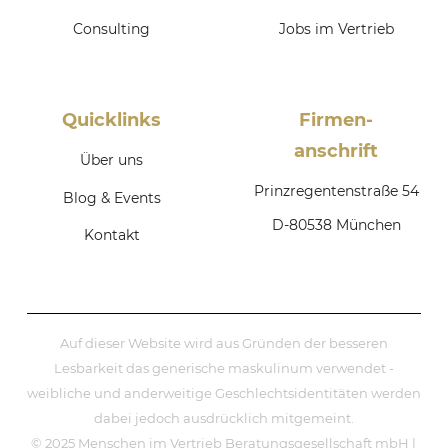
Consulting
Jobs im Vertrieb
Quicklinks
Firmen­
anschrift
Über uns
Prinzregentenstraße 54
Blog & Events
D-80538 München
Kontakt
Auf dieser Website wird aus Gründen der besseren
Lesbarkeit das generische maskulinum verwendet -
weibliche und anderweitige Geschlechtsidentitäten werden
dabei jedoch ausdrücklich mitgemeint.
© 2025 Menschen im Vertrieb Beratungsgesellschaft mbH |