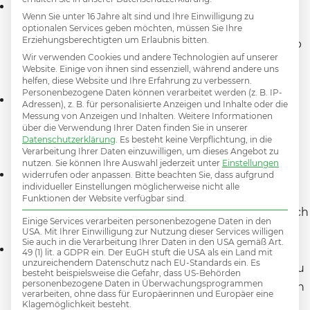
Sie übernehmen die Rolle im technischen Support
Wenn Sie unter 16 Jahre alt sind und Ihre Einwilligung zu
und Kundendienst als Ansprechpartner für alle
optionalen Services geben möchten, müssen Sie Ihre
Erziehungsberechtigten um Erlaubnis bitten.
Fragen betreffend Spezifikation, Installation, Betrieb
Wir verwenden Cookies und andere Technologien auf unserer
und Wartung der verkauften Klima- und
Website. Einige von ihnen sind essenziell, während andere uns
Heizsystemen.
helfen, diese Website und Ihre Erfahrung zu verbessern.
Personenbezogene Daten können verarbeitet werden (z. B. IP-
Sie organisieren technisch gelagerte Prozesse im
Adressen), z. B. für personalisierte Anzeigen und Inhalte oder die
Messung von Anzeigen und Inhalten.
Weitere Informationen
Unternehmen (wie zB Gewährleistung,
über die Verwendung Ihrer Daten finden Sie in unserer
Reklamationsmanagement) und arbeiten an
Datenschutzerklärung
.
Es besteht keine Verpflichtung, in die
Verarbeitung Ihrer Daten einzuwilligen, um dieses Angebot zu
komplexeren Angebotskalkulationen mit.
nutzen.
Sie können Ihre Auswahl jederzeit unter
Einstellungen
Sie führen technische Trainings und Fortbildungen
widerrufen oder anpassen.
Bitte beachten Sie, dass aufgrund
individueller Einstellungen möglicherweise nicht alle
für die Teams der Installationsbetriebe durch -
Funktionen der Website verfügbar sind.
größtenteils am Standort in Wien, fallweise aber auch
Einige Services verarbeiten personenbezogene Daten in den
vor Ort bei den Partnerbetrieben.
USA. Mit Ihrer Einwilligung zur Nutzung dieser Services willigen
Sie auch in die Verarbeitung Ihrer Daten in den USA gemäß Art.
Neben dem Kollegen/der Kollegin im
49 (1) lit. a GDPR ein. Der EuGH stuft die USA als ein Land mit
unzureichendem Datenschutz nach EU-Standards ein. Es
Verkaufsaußendienst fungieren Sie als Bindeglied zu
besteht beispielsweise die Gefahr, dass US-Behörden
personenbezogene Daten in Überwachungsprogrammen
den Kunden und tragen maßgeblich zur steigenden
verarbeiten, ohne dass für Europäerinnen und Europäer eine
Klagemöglichkeit besteht.
Loyalisierung in der Zielgruppe bei.