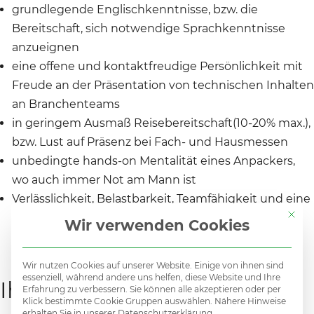
grundlegende Englischkenntnisse, bzw. die
Bereitschaft, sich notwendige Sprachkenntnisse
anzueignen
eine offene und kontaktfreudige Persönlichkeit mit
Freude an der Präsentation von technischen Inhalten
an Branchenteams
in geringem Ausmaß Reisebereitschaft(10-20% max.),
bzw. Lust auf Präsenz bei Fach- und Hausmessen
unbedingte hands-on Mentalität eines Anpackers,
wo auch immer Not am Mann ist
Verlässlichkeit, Belastbarkeit, Teamfähigkeit und eine
Mit di
positive Grundeinstellung als Eckpfeiler Ihrer
Wir verwenden Cookies
Persönlichkeit.
Wir nutzen Cookies auf unserer Website. Einige von ihnen sind
essenziell, während andere uns helfen, diese Website und Ihre
Ihre Aufgaben
Erfahrung zu verbessern. Sie können alle akzeptieren oder per
Klick bestimmte Cookie Gruppen auswählen. Nähere Hinweise
erhalten Sie in unserer Datenschutzerklärung.