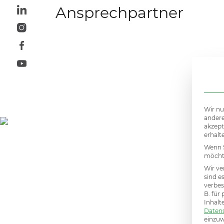
Ansprechpartner
Mail:
office@menschen-im-vertrieb.de
Wir nu
andere
akzept
erhalt
Wenn S
möchte
Wir ve
sind e
verbes
B. für
Inhalt
Daten
einzuw