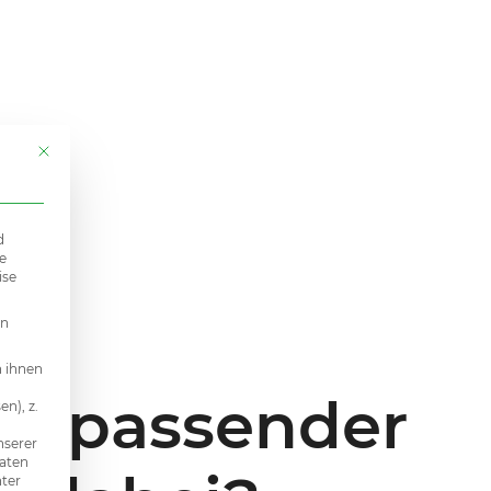
Mit diesem Button wird der Dialog geschlossen. Seine Funktionalität i
d
e
ise
en
n ihnen
in passender
n), z.
nserer
Daten
nter