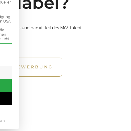
b dabei?
dueller
ligung
den USA
iv bewerben und damit Teil des MiV Talent
die
mmen
erden.
steht.
 erteilt werden kann. Die erste Service-Gruppe ist essenziel
IATIVBEWERBUNG
sum