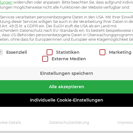
Jo
llungen
widerrufen oder anpassen.
Bitte beachten Sie, dass aufgrund indivi
llungen möglicherweise nicht alle Funktionen der Website verfügbar sind.
 Services verarbeiten personenbezogene Daten in den USA. Mit Ihrer Einwil
tzung dieser Services willigen Sie auch in die Verarbeitung Ihrer Daten in 
Art. 49 (1) lit. a GDPR ein. Der EuGH stuft die USA als ein Land mit
Hier initiat
ichendem Datenschutz nach EU-Standards ein. Es besteht beispielsweise 
r, dass US-Behörden personenbezogene Daten in Überwachungsprogra
Netzwerks w
eiten, ohne dass für Europäerinnen und Europäer eine Klagemöglichkeit be
lgt eine Liste der Service-Gruppen, für die eine Einwilligung
Essenziell
Statistiken
Marketing
Externe Medien
INIT
Einstellungen speichern
Alle akzeptieren
Individuelle Cookie-Einstellungen
okie-Details
Datenschutzerklärung
Impres