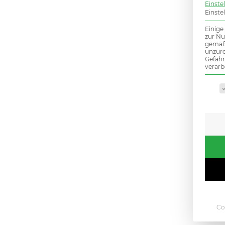
Einste
Einste
Einige
zur Nu
gemäß 
unzure
Gefah
verarb
Es fo
Co