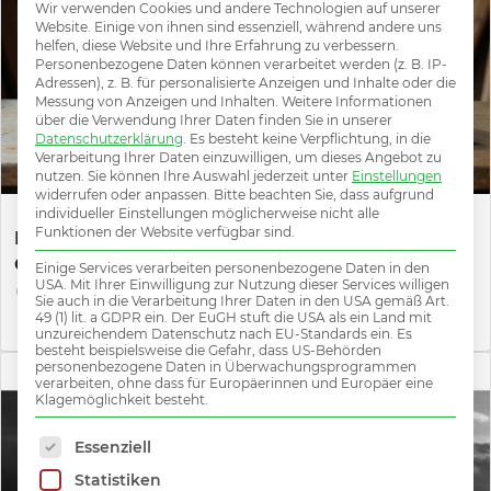
Wir verwenden Cookies und andere Technologien auf unserer
Website. Einige von ihnen sind essenziell, während andere uns
helfen, diese Website und Ihre Erfahrung zu verbessern.
Personenbezogene Daten können verarbeitet werden (z. B. IP-
Adressen), z. B. für personalisierte Anzeigen und Inhalte oder die
Messung von Anzeigen und Inhalten.
Weitere Informationen
über die Verwendung Ihrer Daten finden Sie in unserer
Datenschutzerklärung
.
Es besteht keine Verpflichtung, in die
Verarbeitung Ihrer Daten einzuwilligen, um dieses Angebot zu
nutzen.
Sie können Ihre Auswahl jederzeit unter
Einstellungen
widerrufen oder anpassen.
Bitte beachten Sie, dass aufgrund
individueller Einstellungen möglicherweise nicht alle
Funktionen der Website verfügbar sind.
Key Account Manager (mwd), Bodenbeläge,
Großraum Wien
Einige Services verarbeiten personenbezogene Daten in den
USA. Mit Ihrer Einwilligung zur Nutzung dieser Services willigen
ab ca. € 80.000,- br./Jahr fix PLUS
Sie auch in die Verarbeitung Ihrer Daten in den USA gemäß Art.
Österreich
49 (1) lit. a GDPR ein. Der EuGH stuft die USA als ein Land mit
unzureichendem Datenschutz nach EU-Standards ein. Es
besteht beispielsweise die Gefahr, dass US-Behörden
personenbezogene Daten in Überwachungsprogrammen
verarbeiten, ohne dass für Europäerinnen und Europäer eine
Klagemöglichkeit besteht.
Es folgt eine Liste der Service-Gruppen, für die 
Essenziell
Statistiken