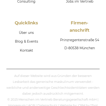
Consulting
Jobs im Vertrieb
Quicklinks
Firmen­
anschrift
Über uns
Prinzregentenstraße 54
Blog & Events
D-80538 München
Kontakt
Auf dieser Website wird aus Gründen der besseren
Lesbarkeit das generische maskulinum verwendet -
weibliche und anderweitige Geschlechtsidentitäten werden
dabei jedoch ausdrücklich mitgemeint.
© 2025 Menschen im Vertrieb Beratungsgesellschaft mbH |
Impressum
|
AGB
|
Datenschutz
| Website by:
CRM by 1Tool