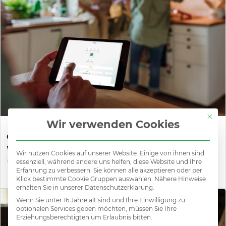
Mit di
Wir verwenden Cookies
Gebietsleiter (mwd), Premium-
Wärmepumpen, Tirol/Vorarlberg
Wir nutzen Cookies auf unserer Website. Einige von ihnen sind
ca. € 70.000,- br./Jahr PLUS
essenziell, während andere uns helfen, diese Website und Ihre
Erfahrung zu verbessern. Sie können alle akzeptieren oder per
Westösterreich
Klick bestimmte Cookie Gruppen auswählen. Nähere Hinweise
erhalten Sie in unserer Datenschutzerklärung.
Wenn Sie unter 16 Jahre alt sind und Ihre Einwilligung zu
optionalen Services geben möchten, müssen Sie Ihre
Erziehungsberechtigten um Erlaubnis bitten.