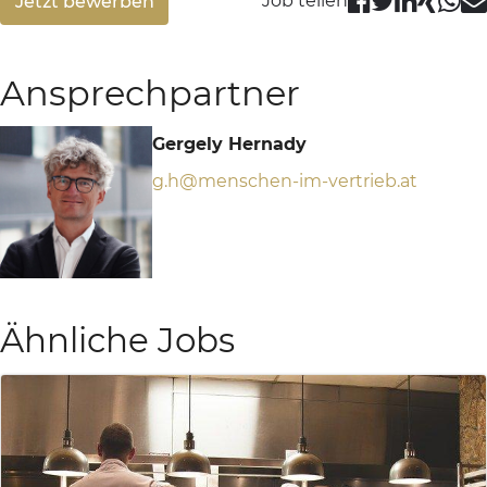
Job teilen
Jetzt bewerben
Ansprechpartner
Gergely Hernady
g.h@menschen-im-vertrieb.at
Ähnliche Jobs