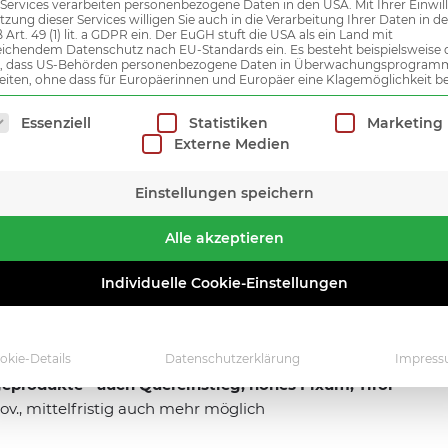
 Services verarbeiten personenbezogene Daten in den USA. Mit Ihrer Einwil
tzung dieser Services willigen Sie auch in die Verarbeitung Ihrer Daten in 
Art. 49 (1) lit. a GDPR ein. Der EuGH stuft die USA als ein Land mit
ichendem Datenschutz nach EU-Standards ein. Es besteht beispielsweise 
r, dass US-Behörden personenbezogene Daten in Überwachungsprogra
at
eiten, ohne dass für Europäerinnen und Europäer eine Klagemöglichkeit be
lgt eine Liste der Service-Gruppen, für die eine Einwilligung
Essenziell
Statistiken
Marketing
Externe Medien
Einstellungen speichern
Alle akzeptieren
außendienst (mwd), Küchentechnik, Wien
Individuelle Cookie-Einstellungen
 nach Erfahrung auch mehr möglich
okie-Details
Datenschutzerklärung
Impres
eprodukte - auch Quereinstieg, hohes Fixum, Tirol
Prov., mittelfristig auch mehr möglich