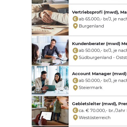
Vertriebsprofi (mwd), M
ab 65.000,- br/J, je n
Burgenland
Kundenberater (mwd) Med
ab 50.000,- br/J, je nac
Südburgenland - Osts
Account Manager (mwd) M
ab 50.000,- br/J, je nac
Steiermark
Gebietsleiter (mwd), P
ca. € 70.000,- br./Jah
Westösterreich