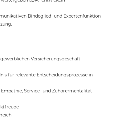
 weitergeben bzw. -entwickeln
mmunikativen Bindeglied- und Expertenfunktion
tzung.
 gewerblichen Versicherungsgeschäft
s für relevante Entscheidungsprozesse in
t Empathie, Service- und Zuhörermentalität
aktfreude
reich