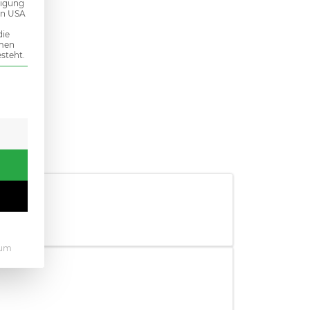
ligung
den USA
die
mmen
steht.
 erteilt werden kann. Die erste Service-Gruppe ist essenziel
sum