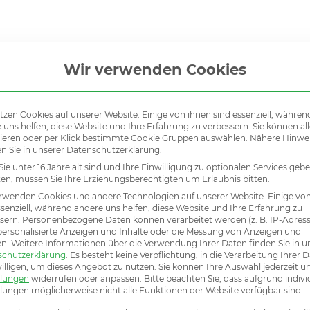
e sämtliche Vertriebsaktivitäten des Teams im Bereich gewerbli
Wir verwenden Cookies
mit den Führungskräften der Stammmannschaft bzw. den intern
auch junge Teammitglieder sowohl fachlich als auch verkäuferi
tzen Cookies auf unserer Website. Einige von ihnen sind essenziell, währen
hhaltigen Wissensaufbau im gewerblichen Risk Management.
 uns helfen, diese Website und Ihre Erfahrung zu verbessern. Sie können all
ng zur Seite und verfolgen gemeinsam das Ziel, für Unternehmen
ieren oder per Klick bestimmte Cookie Gruppen auswählen. Nähere Hinwe
en Sie in unserer Datenschutzerklärung.
ie unter 16 Jahre alt sind und Ihre Einwilligung zu optionalen Services geb
biet (3-4 Tage pro Woche) und besuchen die dezentrale Organis
n, müssen Sie Ihre Erziehungsberechtigten um Erlaubnis bitten.
itlichen Kompetenzentwicklung des Teams, sorgen für ein gutes 
rwenden Cookies und andere Technologien auf unserer Website. Einige vo
 Verkaufsalltag.
ssenziell, während andere uns helfen, diese Website und Ihre Erfahrung zu
sern.
Personenbezogene Daten können verarbeitet werden (z. B. IP-Adresse
 personalisierte Anzeigen und Inhalte oder die Messung von Anzeigen und
en.
Weitere Informationen über die Verwendung Ihrer Daten finden Sie in u
schutzerklärung
.
Es besteht keine Verpflichtung, in die Verarbeitung Ihrer 
illigen, um dieses Angebot zu nutzen.
Sie können Ihre Auswahl jederzeit u
llungen
widerrufen oder anpassen.
Bitte beachten Sie, dass aufgrund indivi
llungen möglicherweise nicht alle Funktionen der Website verfügbar sind.