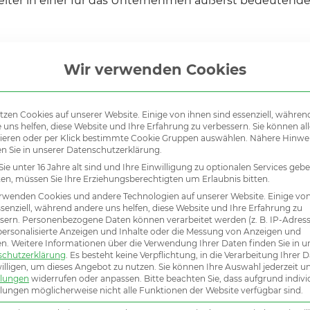
beiter in einer für das Unternehmen äußerst bedeutend
, Salzburg
Wir verwenden Cookies
tzen Cookies auf unserer Website. Einige von ihnen sind essenziell, währen
 uns helfen, diese Website und Ihre Erfahrung zu verbessern. Sie können all
inem der Marktführer der Branche mit Stabilität, Zukunftssiche
ieren oder per Klick bestimmte Cookie Gruppen auswählen. Nähere Hinwe
en Sie in unserer Datenschutzerklärung.
benstellung als Verkaufsleiter mit Führungsverantwortung für ru
ie unter 16 Jahre alt sind und Ihre Einwilligung zu optionalen Services geb
n, müssen Sie Ihre Erziehungsberechtigten um Erlaubnis bitten.
Führungsarbeit mit langfristigem Horizont und klaren Perspekti
rwenden Cookies und andere Technologien auf unserer Website. Einige vo
e Vertriebs-Talente in einem Umfeld einsetzen, wo Ihre Handsch
ssenziell, während andere uns helfen, diese Website und Ihre Erfahrung zu
ntakt stehen - auch um in der Rolle als Verkaufsleiter über die
sern.
Personenbezogene Daten können verarbeitet werden (z. B. IP-Adresse
 personalisierte Anzeigen und Inhalte oder die Messung von Anzeigen und
-Office und Office-Anwesenheit mit einem Split je nach Anford
en.
Weitere Informationen über die Verwendung Ihrer Daten finden Sie in u
iten, weiterentwickeln und für die Zukunft fit machen
schutzerklärung
.
Es besteht keine Verpflichtung, in die Verarbeitung Ihrer 
illigen, um dieses Angebot zu nutzen.
Sie können Ihre Auswahl jederzeit u
fenes Kommunikationsverhältnis mit der Geschäftsführung
llungen
widerrufen oder anpassen.
Bitte beachten Sie, dass aufgrund indivi
tive Vergütung sowie einen Mittelklasse-Dienstwagen auch zur 
llungen möglicherweise nicht alle Funktionen der Website verfügbar sind.