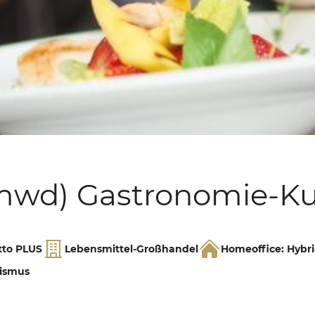
Tel.:
+49 893 198 441 40
 (mwd) Gastronomie-K
tto PLUS
Lebensmittel-Großhandel
Homeoffice: Hybr
rismus