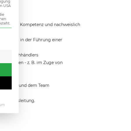
ligung
den USA
die
mmen
steht.
der sozialer Kompetenz und nachweislich
 erteilt werden kann. Die erste Service-Gruppe ist essenziel
Erfahrung in der Führung einer
 oder Fachhändlers
Großkunden - z. B. im Zuge von
mit Kunden und dem Team
r Verkaufsleitung.
sum