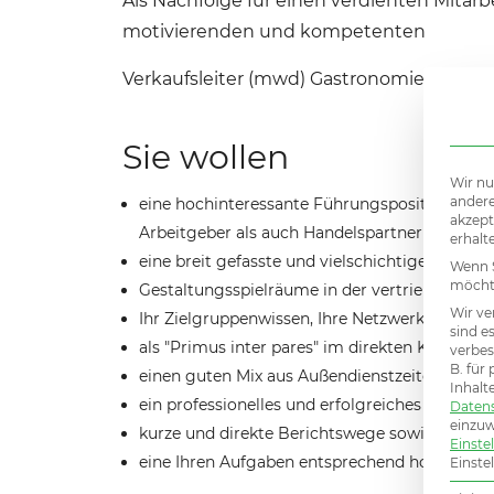
Als Nachfolge für einen verdienten Mitar
motivierenden und kompetenten
Verkaufsleiter (mwd) Gastronomie-Kunden
Sie wollen
Wir nu
andere
eine hochinteressante Führungsposition bei e
akzept
Arbeitgeber als auch Handelspartner
erhalt
eine breit gefasste und vielschichtige Aufga
Wenn S
möchte
Gestaltungsspielräume in der vertrieblichen 
Wir ve
Ihr Zielgruppenwissen, Ihre Netzwerke und Ihr
sind e
als "Primus inter pares" im direkten Kundenko
verbes
B. für
einen guten Mix aus Außendienstzeiten, Home
Inhalt
ein professionelles und erfolgreiches Team le
Daten
einzuw
kurze und direkte Berichtswege sowie ein of
Einste
eine Ihren Aufgaben entsprechend hochattrak
Einste