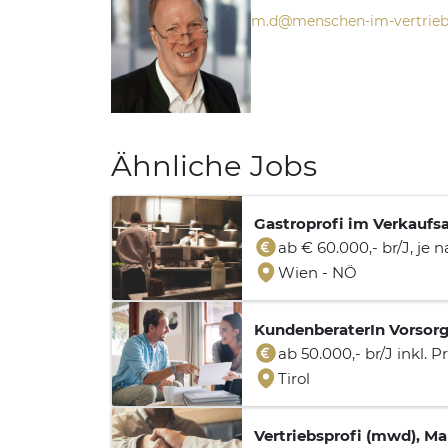
m.d@menschen-im-vertrieb
Ähnliche Jobs
Gastroprofi im Verkaufs
ab € 60.000,- br/J, je
Wien - NÖ
KundenberaterIn Vorsorg
ab 50.000,- br/J inkl. 
Tirol
Vertriebsprofi (mwd), M