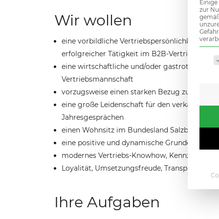
Einige
zur Nu
Wir wollen
gemäß 
unzure
Gefah
verarb
eine vorbildliche Vertriebspersönlichkeit al
erfolgreicher Tätigkeit im B2B-Vertrieb
Es fo
eine wirtschaftliche und/oder gastrotechnis
Vertriebsmannschaft
vorzugsweise einen starken Bezug zur HORECA
eine große Leidenschaft für den verkäuferisc
Jahresgesprächen
einen Wohnsitz im Bundesland Salzburg bzw. 
eine positive und dynamische Grundeinstell
modernes Vertriebs-Knowhow, Kennzahlen-Aff
Loyalität, Umsetzungsfreude, Transparenz und 
Co
Ihre Aufgaben