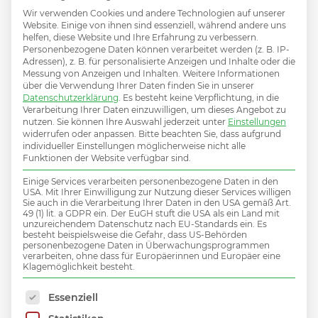
passender
Wir verwenden Cookies und andere Technologien auf unserer
Website. Einige von ihnen sind essenziell, während andere uns
helfen, diese Website und Ihre Erfahrung zu verbessern.
Job dabei?
Personenbezogene Daten können verarbeitet werden (z. B. IP-
Adressen), z. B. für personalisierte Anzeigen und Inhalte oder die
Messung von Anzeigen und Inhalten.
Weitere Informationen
über die Verwendung Ihrer Daten finden Sie in unserer
Datenschutzerklärung
.
Es besteht keine Verpflichtung, in die
Verarbeitung Ihrer Daten einzuwilligen, um dieses Angebot zu
nutzen.
Sie können Ihre Auswahl jederzeit unter
Einstellungen
Hier initiativ bewerben und damit Teil des MiV
widerrufen oder anpassen.
Bitte beachten Sie, dass aufgrund
individueller Einstellungen möglicherweise nicht alle
Talent Netzwerks werden.
Funktionen der Website verfügbar sind.
Einige Services verarbeiten personenbezogene Daten in den
USA. Mit Ihrer Einwilligung zur Nutzung dieser Services willigen
Sie auch in die Verarbeitung Ihrer Daten in den USA gemäß Art.
49 (1) lit. a GDPR ein. Der EuGH stuft die USA als ein Land mit
INITIATIVBEWERBUNG
unzureichendem Datenschutz nach EU-Standards ein. Es
besteht beispielsweise die Gefahr, dass US-Behörden
personenbezogene Daten in Überwachungsprogrammen
verarbeiten, ohne dass für Europäerinnen und Europäer eine
Klagemöglichkeit besteht.
Es folgt eine Liste der Service-Gruppen, für die 
Essenziell