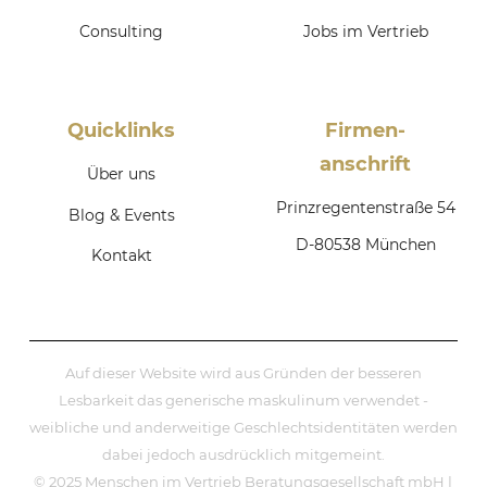
Consulting
Jobs im Vertrieb
Quicklinks
Firmen­
anschrift
Über uns
Prinzregentenstraße 54
Blog & Events
D-80538 München
Kontakt
Auf dieser Website wird aus Gründen der besseren
Lesbarkeit das generische maskulinum verwendet -
weibliche und anderweitige Geschlechtsidentitäten werden
dabei jedoch ausdrücklich mitgemeint.
© 2025 Menschen im Vertrieb Beratungsgesellschaft mbH |