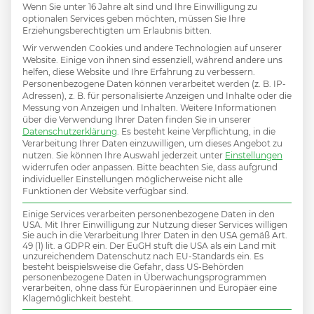
passender
Wenn Sie unter 16 Jahre alt sind und Ihre Einwilligung zu
optionalen Services geben möchten, müssen Sie Ihre
Erziehungsberechtigten um Erlaubnis bitten.
Wir verwenden Cookies und andere Technologien auf unserer
Job dabei?
Website. Einige von ihnen sind essenziell, während andere uns
helfen, diese Website und Ihre Erfahrung zu verbessern.
Personenbezogene Daten können verarbeitet werden (z. B. IP-
Adressen), z. B. für personalisierte Anzeigen und Inhalte oder die
Messung von Anzeigen und Inhalten.
Weitere Informationen
über die Verwendung Ihrer Daten finden Sie in unserer
Hier initiativ bewerben und damit Teil des MiV
Datenschutzerklärung
.
Es besteht keine Verpflichtung, in die
Verarbeitung Ihrer Daten einzuwilligen, um dieses Angebot zu
Talent Netzwerks werden.
nutzen.
Sie können Ihre Auswahl jederzeit unter
Einstellungen
widerrufen oder anpassen.
Bitte beachten Sie, dass aufgrund
individueller Einstellungen möglicherweise nicht alle
Funktionen der Website verfügbar sind.
INITIATIVBEWERBUNG
Einige Services verarbeiten personenbezogene Daten in den
USA. Mit Ihrer Einwilligung zur Nutzung dieser Services willigen
Sie auch in die Verarbeitung Ihrer Daten in den USA gemäß Art.
49 (1) lit. a GDPR ein. Der EuGH stuft die USA als ein Land mit
unzureichendem Datenschutz nach EU-Standards ein. Es
besteht beispielsweise die Gefahr, dass US-Behörden
personenbezogene Daten in Überwachungsprogrammen
verarbeiten, ohne dass für Europäerinnen und Europäer eine
Klagemöglichkeit besteht.