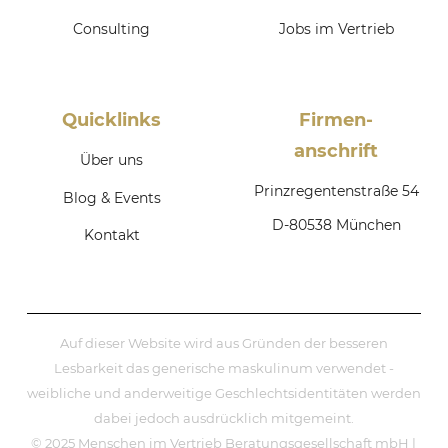
Consulting
Jobs im Vertrieb
Quicklinks
Firmen­
anschrift
Über uns
Prinzregentenstraße 54
Blog & Events
D-80538 München
Kontakt
Auf dieser Website wird aus Gründen der besseren
Lesbarkeit das generische maskulinum verwendet -
weibliche und anderweitige Geschlechtsidentitäten werden
dabei jedoch ausdrücklich mitgemeint.
© 2025 Menschen im Vertrieb Beratungsgesellschaft mbH |